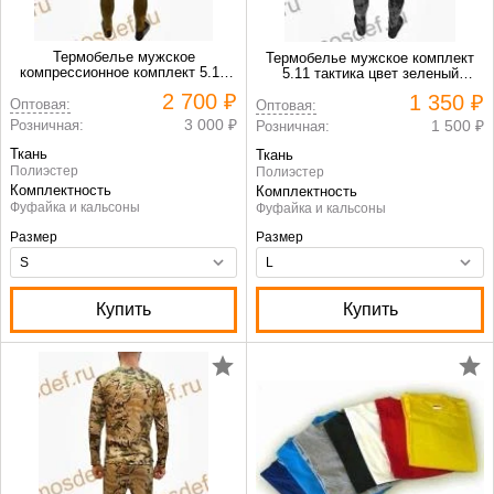
Термобелье мужское
Термобелье мужское комплект
компрессионное комплект 5.11
5.11 тактика цвет зеленый
Functional Underwear Polartec
камуфляж
2 700 ₽
1 350 ₽
Оптовая:
Оптовая:
3 000 ₽
Розничная:
1 500 ₽
Розничная:
Ткань
Ткань
Полиэстер
Полиэстер
Комплектность
Комплектность
Фуфайка и кальсоны
Фуфайка и кальсоны
Размер
Размер
Купить
Купить