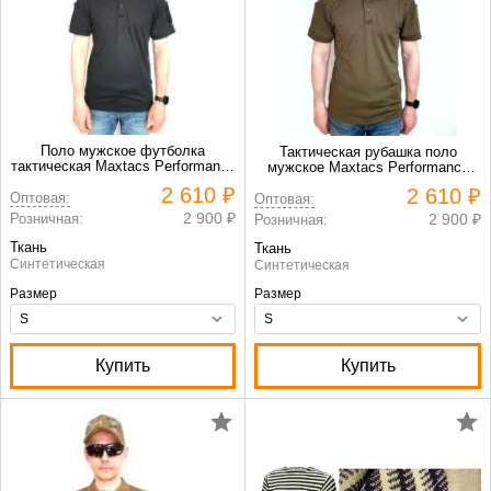
Поло мужское футболка
Тактическая рубашка поло
тактическая Maxtacs Performance
мужское Maxtacs Performance
Polo Shirt цвет Черный
Polo Shirt цвет Хаки
2 610 ₽
2 610 ₽
Оптовая:
Оптовая:
2 900 ₽
Розничная:
2 900 ₽
Розничная:
Ткань
Ткань
Синтетическая
Синтетическая
Размер
Размер
Купить
Купить