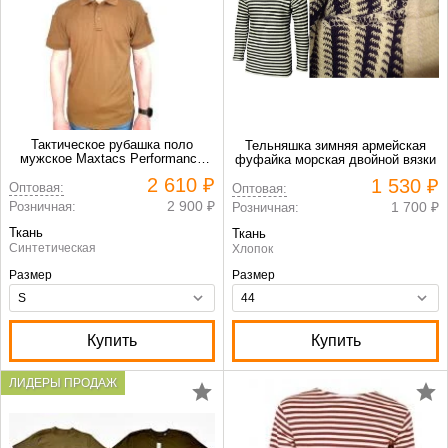
Тактическое рубашка поло
Тельняшка зимняя армейская
мужское Maxtacs Performance
фуфайка морская двойной вязки
Polo Shirt цвет Кайот
2 610 ₽
1 530 ₽
Оптовая:
Оптовая:
2 900 ₽
Розничная:
1 700 ₽
Розничная:
Ткань
Ткань
Синтетическая
Хлопок
Размер
Размер
Купить
Купить
ЛИДЕРЫ ПРОДАЖ