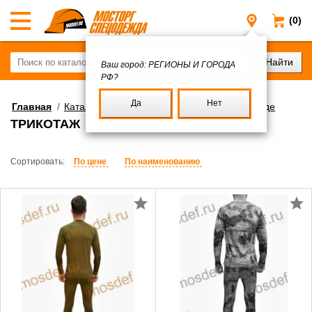
(0)
Регионы и
Ваш город:
РЕГИОНЫ И ГОРОДА
РФ?
Да
Нет
Главная
/
Каталог
/
Экипировка для отдыха на природе
ТРИКОТАЖ
Сортировать:
По цене
По наименованию