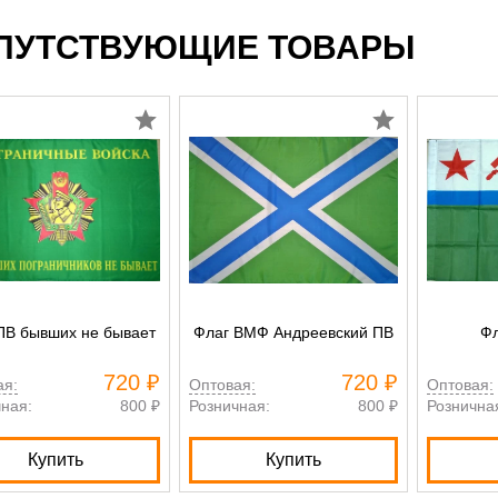
ПУТСТВУЮЩИЕ ТОВАРЫ
ПВ бывших не бывает
Флаг ВМФ Андреевский ПВ
Ф
720 ₽
720 ₽
ая:
Оптовая:
Оптовая:
ная:
800 ₽
Розничная:
800 ₽
Рознична
Купить
Купить