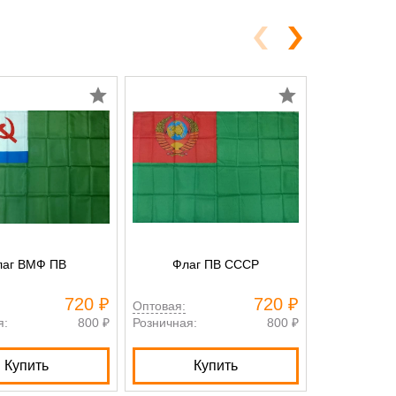
лаг ВМФ ПВ
Флаг ПВ СССР
Вым
720 ₽
720 ₽
Оптовая:
Оптовая:
я:
800 ₽
Розничная:
800 ₽
Розничная:
Купить
Купить
Нет в