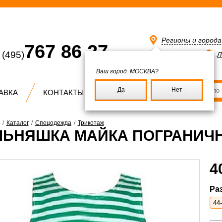
Регионы и город
767 86 27
(495)
Избранное
Л
Ваш город:
МОСКВА?
Да
Нет
АВКА
КОНТАКТЫ
/
Каталог
/
Спецодежда
/
Трикотаж
ЛЬНЯШКА МАЙКА ПОГРАНИЧ
4
Ра
44