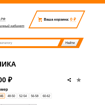
0
₽
а РФ
Ваша корзина:
ичный кабинет
НИКА
00 ₽
змер
-46
48-50
52-54
56-58
60-62