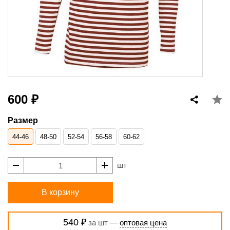
600 ₽
Размер
44-46
48-50
52-54
56-58
60-62
шт
В корзину
540 ₽
за шт —
оптовая цена