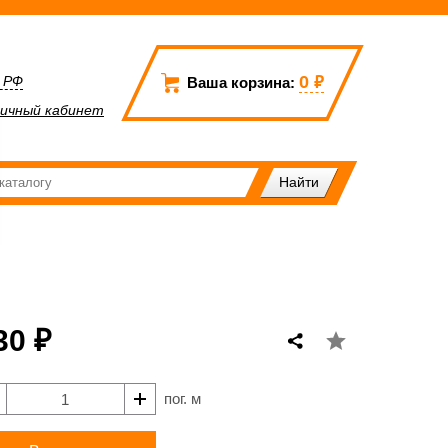
0
₽
а РФ
Ваша корзина:
ичный кабинет
30 ₽
пог. м