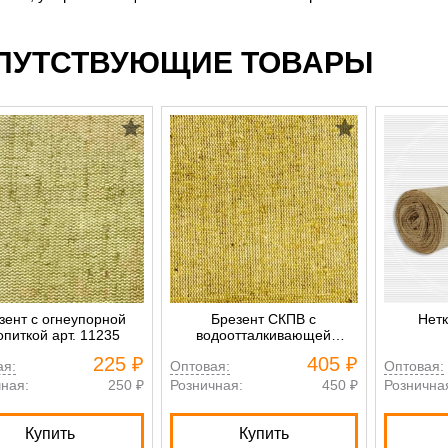
ПУТСТВУЮЩИЕ ТОВАРЫ
зент с огнеупорной
Брезент СКПВ с
Нетк
опиткой арт. 11235
водоотталкивающей
пропиткой арт. 11252
225 ₽
405 ₽
ая:
Оптовая:
Оптовая:
ная:
250 ₽
Розничная:
450 ₽
Рознична
Купить
Купить