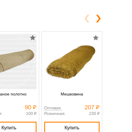
аное полотно
Мешковина
Саржа
портяно
90 ₽
207 ₽
Оптовая:
Оптовая:
я:
100 ₽
Розничная:
230 ₽
Розничная:
Купить
Купить
К