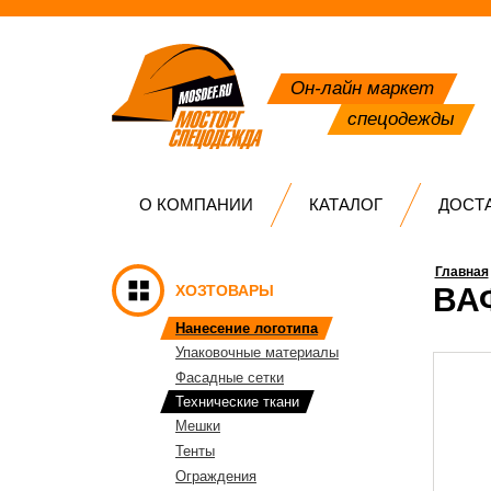
Он-лайн маркет
спецодежды
О КОМПАНИИ
КАТАЛОГ
ДОСТ
Главная
ХОЗТОВАРЫ
ВА
Нанесение логотипа
Упаковочные материалы
Фасадные сетки
Технические ткани
Мешки
Тенты
Ограждения