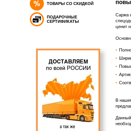
повы
ТОВАРЫ СО СКИДКОЙ
Саржа с
ПОДАРОЧНЫЕ
спецоде
СЕРТИФИКАТЫ
ценит 
Основн
Полно
Ширин
Повыш
Артик
Соотв
В нашем
предлаг
Данный
необход