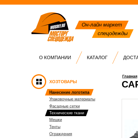
Он-лайн маркет
спецодежды
О КОМПАНИИ
КАТАЛОГ
ДОСТ
Главная
ХОЗТОВАРЫ
СА
Нанесение логотипа
Упаковочные материалы
Фасадные сетки
Технические ткани
Мешки
Тенты
Ограждения