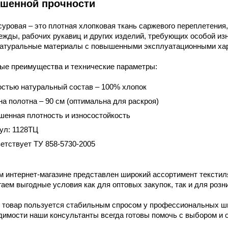
шенной прочности
уровая – это плотная хлопковая ткань саржевого переплетения
жды, рабочих рукавиц и других изделий, требующих особой изно
натуральные материалы с повышенными эксплуатационными хар
ые преимущества и технические параметры:
стью натуральный состав – 100% хлопок
а полотна – 90 см (оптимальна для раскроя)
енная плотность и износостойкость
ул: 1128ТЦ
етствует ТУ 858-5730-2005
 интернет-магазине представлен широкий ассортимент текстиля
аем выгодные условия как для оптовых закупок, так и для розн
 товар пользуется стабильным спросом у профессиональных шв
имости наши консультанты всегда готовы помочь с выбором и о