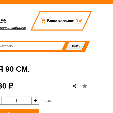
0
₽
а РФ
Ваша корзина:
ичный кабинет
 90 СМ.
30 ₽
пог. м