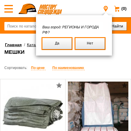
(0)
Регионы и
Ваш город:
РЕГИОНЫ И ГОРОДА
РФ?
Да
Нет
Главная
/
Каталог
/
Хозтовары
МЕШКИ
Сортировать:
По цене
По наименованию