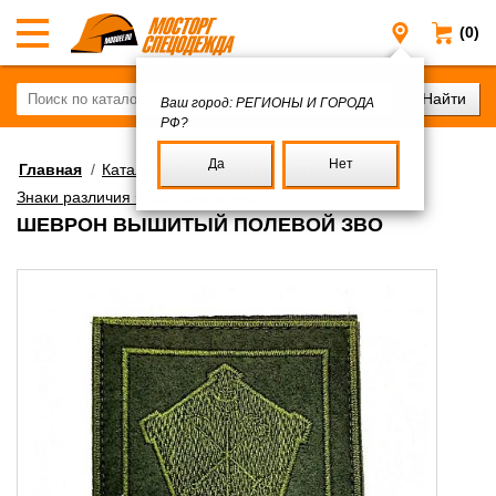
(0)
Регионы и
Ваш город:
РЕГИОНЫ И ГОРОДА
РФ?
Да
Нет
Главная
/
Каталог
/
Военное имущество
/
Знаки различия Флаги символика
ШЕВРОН ВЫШИТЫЙ ПОЛЕВОЙ ЗВО