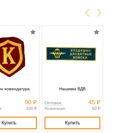
н комендатура
Нашивка ВДВ
90 ₽
45 ₽
Оптовая:
я:
100 ₽
Розничная:
50 ₽
Купить
Купить