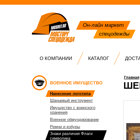
Он-лайн маркет
спецодежды
О КОМПАНИИ
КАТАЛОГ
ДОСТ
Главная
ВОЕННОЕ ИМУЩЕСТВО
ШЕ
Нанесение логотипа
Шанцевый инструмент
Имущество с воинского
хранения
Военное обмундирование
Ремни и кобуры
Знаки различия Флаги
символика