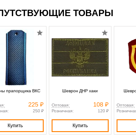
ПУТСТВУЮЩИЕ ТОВАРЫ
ны прапорщика ВКС
Шеврон ДНР хаки
Шевро
225 ₽
108 ₽
ая:
Оптовая:
Оптовая:
ная:
250 ₽
Розничная:
120 ₽
Рознична
Купить
Купить