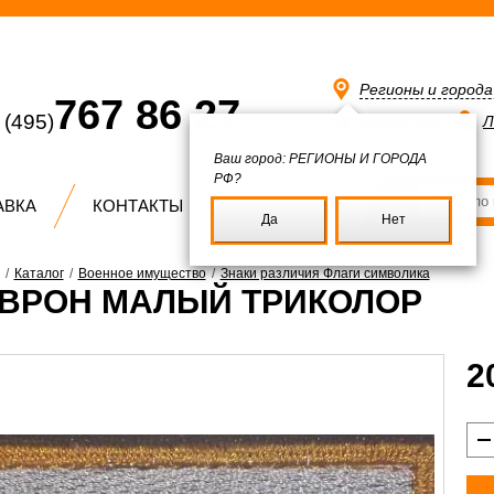
Регионы и город
767 86 27
(495)
Избранное
Л
Ваш город:
РЕГИОНЫ И ГОРОДА
РФ?
АВКА
КОНТАКТЫ
Да
Нет
/
Каталог
/
Военное имущество
/
Знаки различия Флаги символика
ВРОН МАЛЫЙ ТРИКОЛОР
2