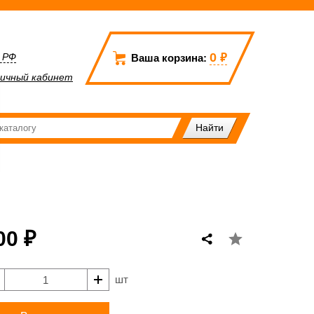
0
₽
а РФ
Ваша корзина:
ичный кабинет
00 ₽
шт