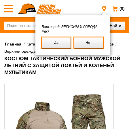
(0)
Регионы и
Ваш город:
РЕГИОНЫ И ГОРОДА
РФ?
Да
Нет
Главная
/
Каталог
/
Экипировка для отдыха на природе
/
Верхняя одежда
/
Летняя и демисезонная
КОСТЮМ ТАКТИЧЕСКИЙ БОЕВОЙ МУЖСКОЙ
ЛЕТНИЙ С ЗАЩИТОЙ ЛОКТЕЙ И КОЛЕНЕЙ
МУЛЬТИКАМ