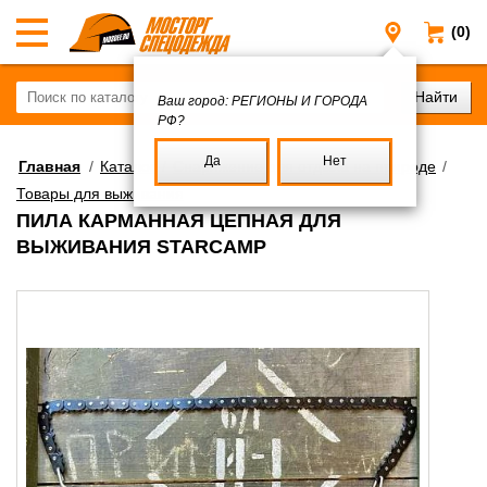
(0)
Регионы и
Ваш город:
РЕГИОНЫ И ГОРОДА
РФ?
Да
Нет
Главная
/
Каталог
/
Снаряжение для отдыха на природе
/
Товары для выживания
ПИЛА КАРМАННАЯ ЦЕПНАЯ ДЛЯ
ВЫЖИВАНИЯ STARCAMP