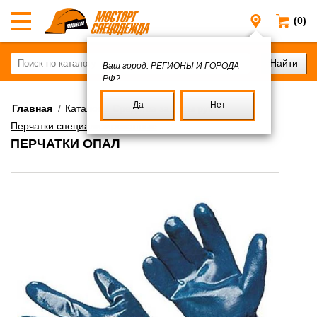
(0)
Регионы и
Ваш город:
РЕГИОНЫ И ГОРОДА
РФ?
Да
Нет
Главная
/
Каталог
/
Средства защиты рук
/
Перчатки специализированные
ПЕРЧАТКИ ОПАЛ