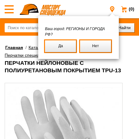
(0)
Регионы и
Ваш город:
РЕГИОНЫ И ГОРОДА
РФ?
Да
Нет
Главная
/
Каталог
/
Средства защиты рук
/
Перчатки специализированные
ПЕРЧАТКИ НЕЙЛОНОВЫЕ С
ПОЛИУРЕТАНОВЫМ ПОКРЫТИЕМ TPU-13