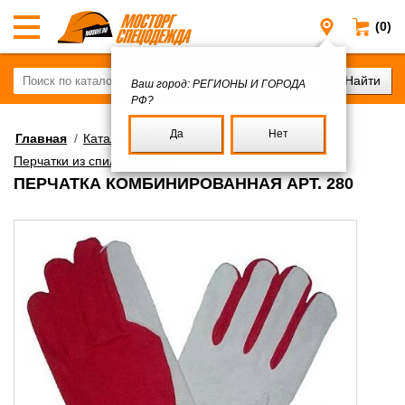
(0)
Регионы и
Ваш город:
РЕГИОНЫ И ГОРОДА
РФ?
Да
Нет
Главная
/
Каталог
/
Средства защиты рук
/
Перчатки из спилка и кожи
ПЕРЧАТКА КОМБИНИРОВАННАЯ АРТ. 280