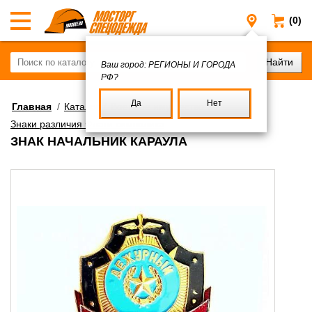
(0)
Регионы и
Ваш город:
РЕГИОНЫ И ГОРОДА
РФ?
Да
Нет
Главная
/
Каталог
/
Военное имущество
/
Знаки различия Флаги символика
ЗНАК НАЧАЛЬНИК КАРАУЛА