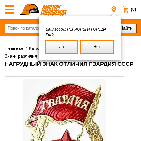
(0)
Регионы и
Ваш город:
РЕГИОНЫ И ГОРОДА
РФ?
Да
Нет
Главная
/
Каталог
/
Военное имущество
/
Знаки различия Флаги символика
НАГРУДНЫЙ ЗНАК ОТЛИЧИЯ ГВАРДИЯ СССР