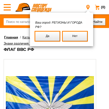
(0)
Регионы и
Ваш город:
РЕГИОНЫ И ГОРОДА
РФ?
Да
Нет
Главная
/
Каталог
/
Военное имущество
/
Знаки различия Флаги символика
ФЛАГ ВВС РФ