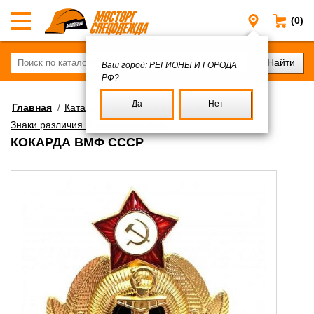
(0)
Регионы и
Ваш город:
РЕГИОНЫ И ГОРОДА
РФ?
Да
Нет
Главная
/
Каталог
/
Военное имущество
/
Знаки различия Флаги символика
КОКАРДА ВМФ СССР