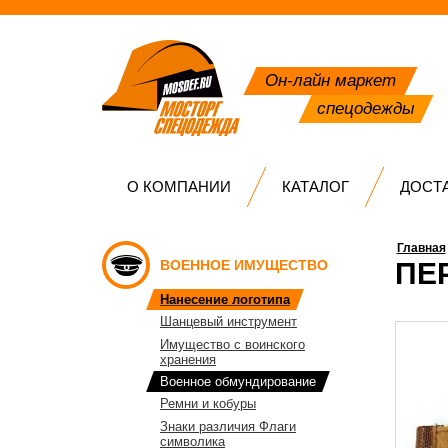
Он-лайн маркет
спецодежды
О КОМПАНИИ
КАТАЛОГ
ДОСТ
Главная
ВОЕННОЕ ИМУЩЕСТВО
ПЕ
Нанесение логотипа
Шанцевый инструмент
Имущество с воинского
хранения
Военное обмундирование
Ремни и кобуры
Знаки различия Флаги
символика