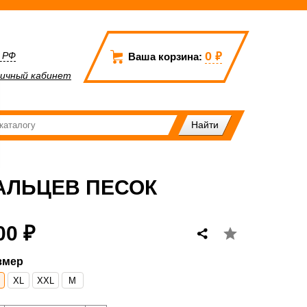
0
₽
а РФ
Ваша корзина:
ичный кабинет
АЛЬЦЕВ ПЕСОК
00 ₽
змер
XL
XXL
М