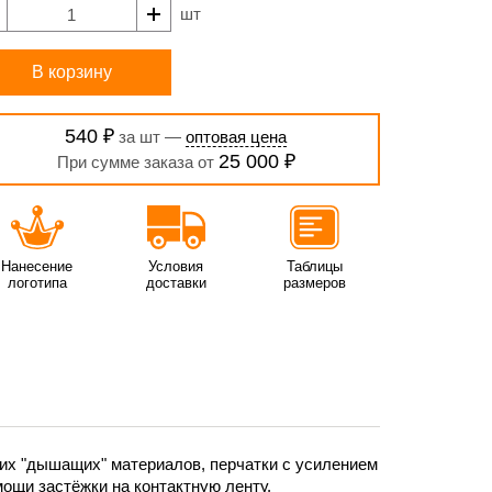
шт
В корзину
540 ₽
за шт —
оптовая цена
25 000 ₽
При сумме заказа от
Нанесение
Условия
Таблицы
логотипа
доставки
размеров
их "дышащих" материалов, перчатки с усилением
мощи застёжки на контактную ленту.