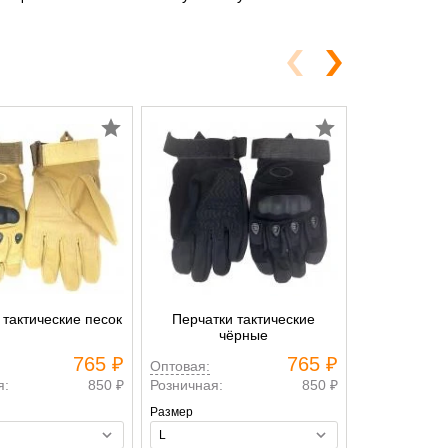
 тактические песок
Перчатки тактические
Перчатки та
чёрные
765 ₽
765 ₽
Оптовая:
Оптовая:
я:
850 ₽
Розничная:
850 ₽
Розничная:
Размер
Размер