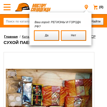
(0)
Регионы и
Ваш город:
РЕГИОНЫ И ГОРОДА
РФ?
Да
Нет
Главная
/
Каталог
/
Военное имущество
/
Посуда СССР
СУХОЙ ПАЕК ИРП-П