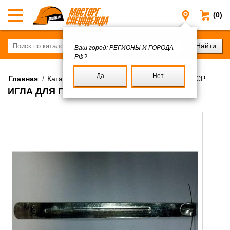
(0)
Регионы и
Ваш город:
РЕГИОНЫ И ГОРОДА
РФ?
Да
Нет
Главная
/
Каталог
/
Военное имущество
/
Посуда СССР
ИГЛА ДЛЯ ПРИМУСА