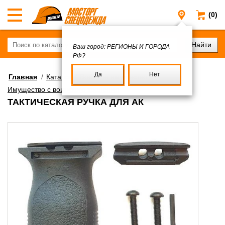
(0)
Регионы и
Ваш город:
РЕГИОНЫ И ГОРОДА
РФ?
Да
Нет
Главная
/
Каталог
/
Военное имущество
/
Имущество с воинского хранения
ТАКТИЧЕСКАЯ РУЧКА ДЛЯ АК