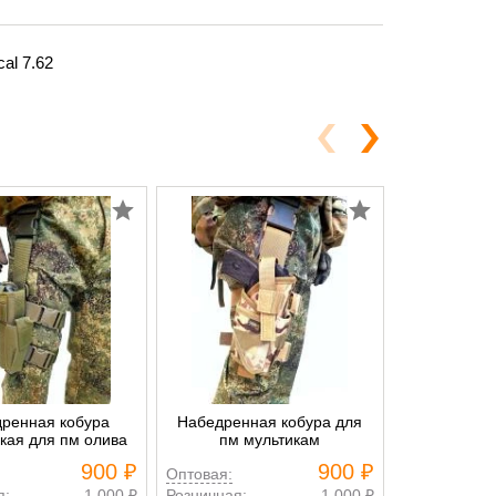
al 7.62
ренная кобура
Набедренная кобура для
Кобура для 
ская для пм олива
пм мультикам
на бедро
900 ₽
900 ₽
Оптовая:
Оптовая:
я:
1 000 ₽
Розничная:
1 000 ₽
Розничная: