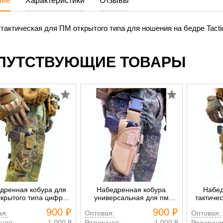
ние
Характеристики
Отзывы
тактическая для ПМ открытого типа для ношения на бедре Tactic
ПУТСТВУЮЩИЕ ТОВАРЫ
дренная кобура для
Набедренная кобура
Набед
ткрытого типа цифра
универсальная для пм
тактиче
ЕМР
песок
900 ₽
900 ₽
ая:
Оптовая:
Оптовая:
ная:
1 000 ₽
Розничная:
1 000 ₽
Рознична