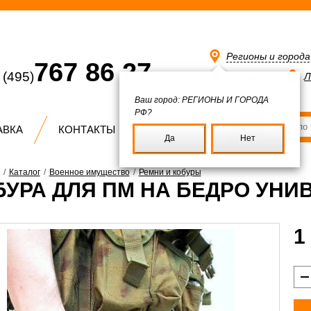
Регионы и город
767 86 27
(495)
Избранное
Л
Ваш город:
РЕГИОНЫ И ГОРОДА
РФ?
АВКА
КОНТАКТЫ
Да
Нет
/
Каталог
/
Военное имущество
/
Ремни и кобуры
БУРА ДЛЯ ПМ НА БЕДРО УН
1