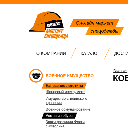
Он-лайн маркет
спецодежды
О КОМПАНИИ
КАТАЛОГ
ДОСТ
Главная
ВОЕННОЕ ИМУЩЕСТВО
КО
Нанесение логотипа
Шанцевый инструмент
Имущество с воинского
хранения
Военное обмундирование
Ремни и кобуры
Знаки различия Флаги
символика