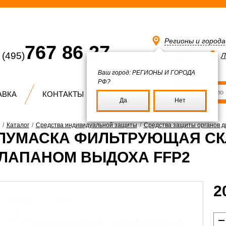
Регионы и город
767 86 27
(495)
Избранное
Л
Ваш город:
РЕГИОНЫ И ГОРОДА
РФ?
АВКА
КОНТАКТЫ
Да
Нет
/
Каталог
/
Средства индивидуальной защиты
/
Средства защиты органов 
ЛУМАСКА ФИЛЬТРУЮЩАЯ СКЛ
КЛАПАНОМ ВЫДОХА FFP2
2