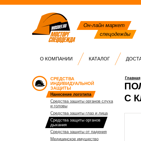
Он-лайн маркет
спецодежды
О КОМПАНИИ
КАТАЛОГ
ДОСТ
Главная
СРЕДСТВА
ИНДИВИДУАЛЬНОЙ
ПО
ЗАЩИТЫ
Нанесение логотипа
С 
Средства защиты органов слуха
и головы
Средства защиты глаз и лица
Средства защиты органов
дыхания
Средства защиты от падения
Медицинское имущество