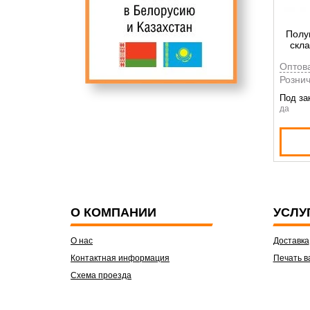
Полу
скла
кла
Оптов
Рознич
Под за
да
О КОМПАНИИ
УСЛУ
О нас
Доставка
Контактная информация
Печать в
Схема проезда