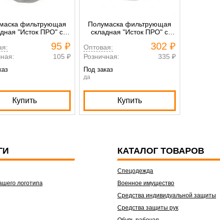
маска фильтрующая
Полумаска фильтрующая
дная "Исток ПРО" с
складная "Исток ПРО" с
паном выдоха FFP1
клапаном выдоха FFP3
95 ₽
302 ₽
ая:
Оптовая:
ная:
105 ₽
Розничная:
335 ₽
каз
Под заказ
да
Купить
Купить
ГИ
КАТАЛОГ ТОВАРОВ
Спецодежда
ашего логотипа
Военное имущество
Средства индивидуальной защиты
Средства защиты рук