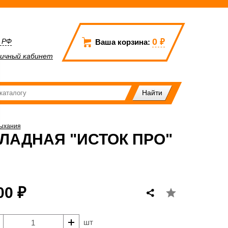
0
₽
а РФ
Ваша корзина:
ичный кабинет
дыхания
АДНАЯ "ИСТОК ПРО"
00 ₽
шт