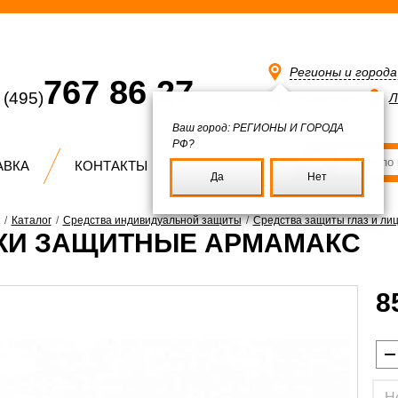
Регионы и город
767 86 27
(495)
Избранное
Л
Ваш город:
РЕГИОНЫ И ГОРОДА
РФ?
АВКА
КОНТАКТЫ
Да
Нет
/
Каталог
/
Средства индивидуальной защиты
/
Средства защиты глаз и ли
КИ ЗАЩИТНЫЕ АРМАМАКС
8
Н