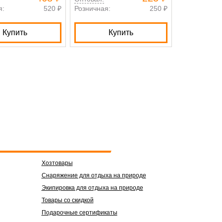
я:
520 ₽
Розничная:
250 ₽
Розничная:
Купить
Купить
К
Хозтовары
Снаряжение для отдыха на природе
Экипировка для отдыха на природе
Товары со скидкой
Подарочные сертификаты