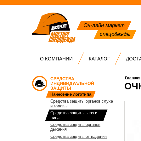
Он-лайн маркет
спецодежды
О КОМПАНИИ
КАТАЛОГ
ДОСТ
Главная
СРЕДСТВА
ИНДИВИДУАЛЬНОЙ
ОЧ
ЗАЩИТЫ
Нанесение логотипа
Средства защиты органов слуха
и головы
Средства защиты глаз и
лица
Средства защиты органов
дыхания
Средства защиты от падения