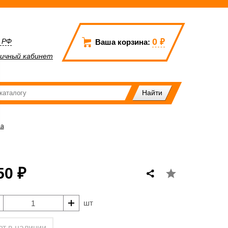
0
₽
а РФ
Ваша корзина:
ичный кабинет
ца
50 ₽
шт
ет в наличии