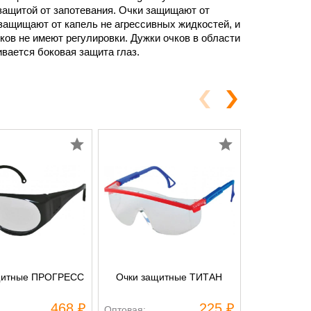
защитой от запотевания. Очки защищают от
 защищают от капель не агрессивных жидкостей, и
ков не имеют регулировки. Дужки очков в области
вается боковая защита глаз.
щитные ПРОГРЕСС
Очки защитные ТИТАН
Очки У
468 ₽
225 ₽
Оптовая:
Оптовая: