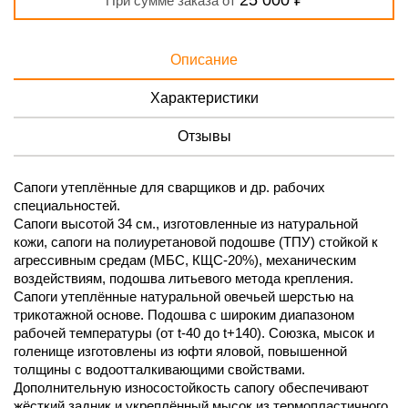
25 000 ₽
При сумме заказа от
Описание
Характеристики
Отзывы
Сапоги утеплённые для сварщиков и др. рабочих
специальностей.
Сапоги высотой 34 см., изготовленные из натуральной
кожи, сапоги на полиуретановой подошве (ТПУ) стойкой к
агрессивным средам (МБС, КЩС-20%), механическим
воздействиям, подошва литьевого метода крепления.
Сапоги утеплённые натуральной овечьей шерстью на
трикотажной основе. Подошва с широким диапазоном
рабочей температуры (от t-40 до t+140). Союзка, мысок и
голенище изготовлены из юфти яловой, повышенной
толщины с водоотталкивающими свойствами.
Дополнительную износостойкость сапогу обеспечивают
жёсткий задник и укреплённый мысок из термопластичного