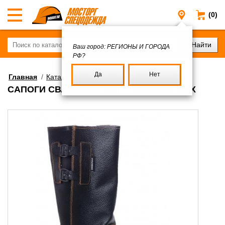
(0)
Регионы и
Ваш город:
РЕГИОНЫ И ГОРОДА
РФ?
Да
Нет
Главная
/
Каталог
/
Обувь рабочая
/
Рабочая обувь
САПОГИ СВАРЩИКА НАТУРАЛЬНЫЙ МЕХ