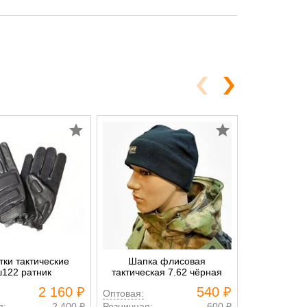
тки тактические
Шапка флисовая
Куртка 
122 ратник
тактическая 7.62 чёрная
флисовая к
7.62
2 160 ₽
540 ₽
Оптовая:
Оптовая:
я:
2 400 ₽
Розничная:
600 ₽
Розничная: