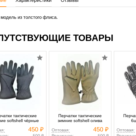
ние
Характеристики
Отзывы
модель из толстого флиса.
ПУТСТВУЮЩИЕ ТОВАРЫ
чатки тактические
Перчатки тактические
Перча
ие softshell чёрные
зимние softshell олива
6ш
450 ₽
450 ₽
ая:
Оптовая:
Оптовая:
ная:
500 ₽
Розничная:
500 ₽
Рознична