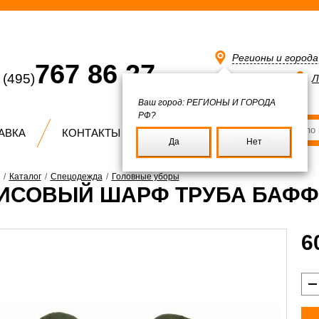
Регионы и город
767 86 27
(495)
Избранное
Л
Ваш город:
РЕГИОНЫ И ГОРОДА
РФ?
АВКА
КОНТАКТЫ
Да
Нет
/
Каталог
/
Спецодежда
/
Головные уборы
ИСОВЫЙ ШАРФ ТРУБА БАФФ
6