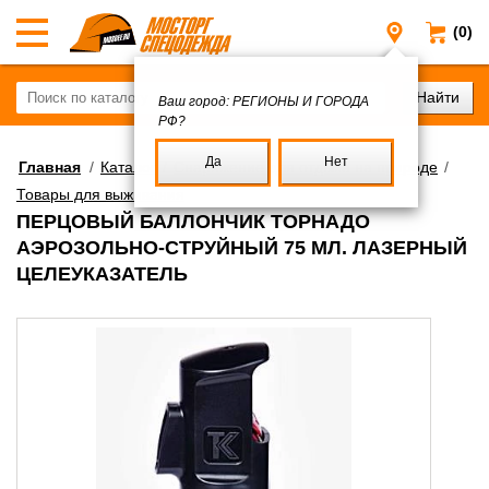
(0)
Регионы и
Ваш город:
РЕГИОНЫ И ГОРОДА
РФ?
Да
Нет
Главная
/
Каталог
/
Снаряжение для отдыха на природе
/
Товары для выживания
ПЕРЦОВЫЙ БАЛЛОНЧИК ТОРНАДО
АЭРОЗОЛЬНО-СТРУЙНЫЙ 75 МЛ. ЛАЗЕРНЫЙ
ЦЕЛЕУКАЗАТЕЛЬ