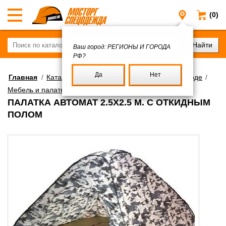
(0)
Регионы и
Ваш город:
РЕГИОНЫ И ГОРОДА
РФ?
Да
Нет
Главная
/
Каталог
/
Снаряжение для отдыха на природе
/
Мебель и палатки
ПАЛАТКА АВТОМАТ 2.5Х2.5 М. С ОТКИДНЫМ
ПОЛОМ