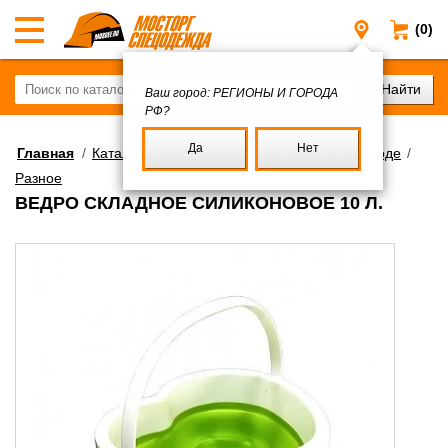
(0)
Регионы и
Ваш город:
РЕГИОНЫ И ГОРОДА
РФ?
Да
Нет
Главная
/
Каталог
/
Снаряжение для отдыха на природе
/
Разное
ВЕДРО СКЛАДНОЕ СИЛИКОНОВОЕ 10 Л.