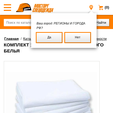
(0)
Регионы и
Ваш город:
РЕГИОНЫ И ГОРОДА
РФ?
Да
Нет
Главная
/
Каталог
/
Постель
/
Постельные принадлежности
КОМПЛЕКТ 1.5 СПАЛЬНОГО ПОСТЕЛЬНОГО
БЕЛЬЯ