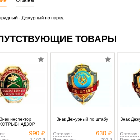
ние
Отзывы
грудный - Дежурный по парку.
ПУТСТВУЮЩИЕ ТОВАРЫ
Знак инспектор
Знак Дежурный по штабу
Знак Деж
ХОТРЫБНАДЗОР
990 ₽
630 ₽
ая:
Оптовая:
Оптовая:
ная:
1 100 ₽
Розничная:
700 ₽
Рознична