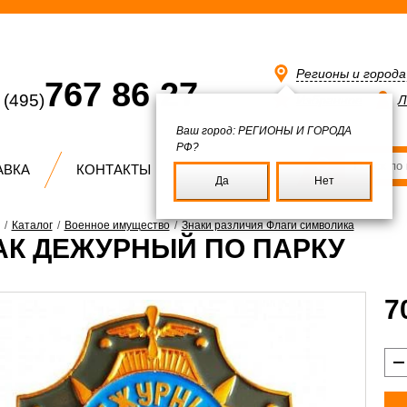
Регионы и город
767 86 27
(495)
Избранное
Л
Ваш город:
РЕГИОНЫ И ГОРОДА
РФ?
АВКА
КОНТАКТЫ
Да
Нет
/
Каталог
/
Военное имущество
/
Знаки различия Флаги символика
АК ДЕЖУРНЫЙ ПО ПАРКУ
7