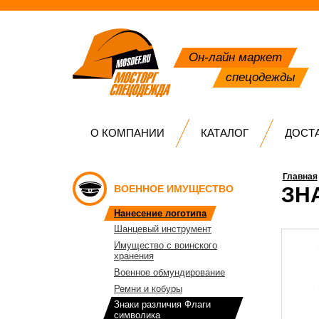
Он-лайн маркет
спецодежды
О КОМПАНИИ
КАТАЛОГ
ДОСТ
Главная
ВОЕННОЕ ИМУЩЕСТВО
ЗН
Нанесение логотипа
Шанцевый инструмент
Имущество с воинского
хранения
Военное обмундирование
Ремни и кобуры
Знаки различия Флаги
символика