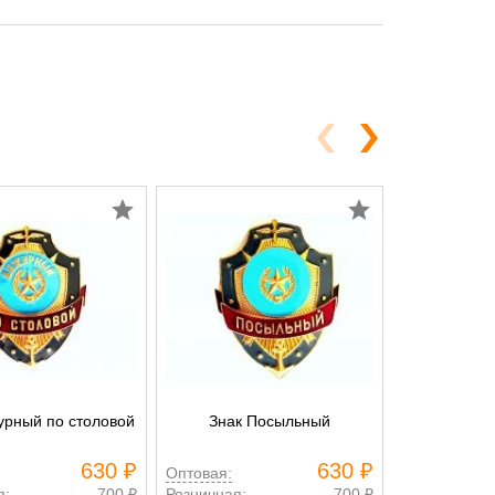
урный по столовой
Знак Посыльный
Знак Нача
630 ₽
630 ₽
Оптовая:
Оптовая:
я:
700 ₽
Розничная:
700 ₽
Розничная: