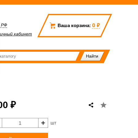
0
₽
а РФ
Ваша корзина:
ичный кабинет
00 ₽
шт