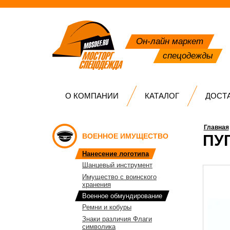
Он-лайн маркет
спецодежды
О КОМПАНИИ
КАТАЛОГ
ДОСТ
Главная
ВОЕННОЕ ИМУЩЕСТВО
ПУ
Нанесение логотипа
Шанцевый инструмент
Имущество с воинского
хранения
Военное обмундирование
Ремни и кобуры
Знаки различия Флаги
символика