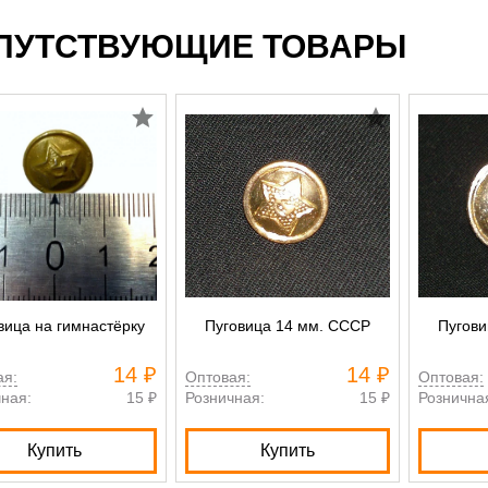
ПУТСТВУЮЩИЕ ТОВАРЫ
вица на гимнастёрку
Пуговица 14 мм. СССР
Пугови
14 ₽
14 ₽
ая:
Оптовая:
Оптовая:
ная:
15 ₽
Розничная:
15 ₽
Рознична
Купить
Купить