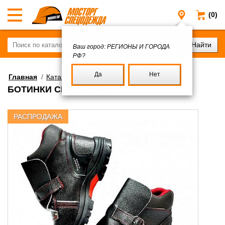
(0)
Регионы и
Ваш город:
РЕГИОНЫ И ГОРОДА
РФ?
Да
Нет
Главная
/
Каталог
/
Обувь рабочая
/
Рабочая обувь
БОТИНКИ СВАРЩИКА
РАСПРОДАЖА