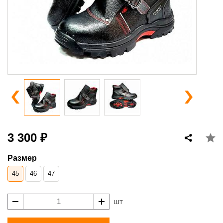
3 300 ₽
Размер
45
46
47
шт