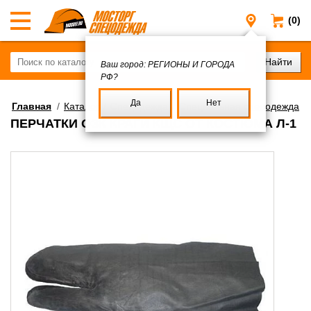
(0)
Регионы и
Ваш город:
РЕГИОНЫ И ГОРОДА
РФ?
Да
Нет
Главная
/
Каталог
/
Спецодежда
/
Специальная спецодежда
ПЕРЧАТКИ ОЗК КРАГИ КЩС ОТ КОСТЮМА Л-1