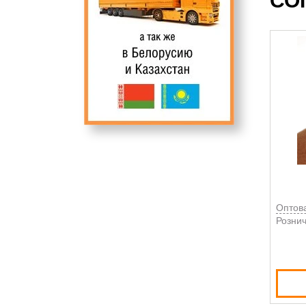
СО
Оптов
Рознич