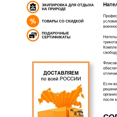
Нате
ЭКИПИРОВКА ДЛЯ ОТДЫХА
НА ПРИРОДЕ
Профес
услови
ТОВАРЫ СО СКИДКОЙ
военнос
ПОДАРОЧНЫЕ
Натель
СЕРТИФИКАТЫ
трикот
Компле
свобод
Флисов
обеспе
отличае
Если в
решени
организ
после м