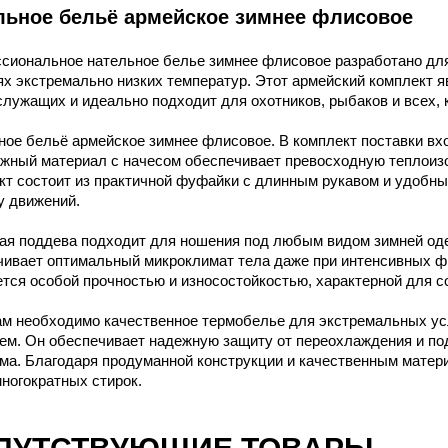
льное бельё армейское зимнее флисовое
сиональное нательное белье зимнее флисовое разработано для
ях экстремально низких температур. Этот армейский комплект 
лужащих и идеально подходит для охотников, рыбаков и всех, к
ное бельё армейское зимнее флисовое. В комплект поставки в
ажный материал с начесом обеспечивает превосходную теплоизо
кт состоит из практичной фуфайки с длинным рукавом и удобны
у движений.
ая поддева подходит для ношения под любым видом зимней оде
чивает оптимальный микроклимат тела даже при интенсивных фи
тся особой прочностью и износостойкостью, характерной для с
ам необходимо качественное термобелье для экстремальных ус
ем. Он обеспечивает надежную защиту от переохлаждения и п
ма. Благодаря продуманной конструкции и качественным матер
ногократных стирок.