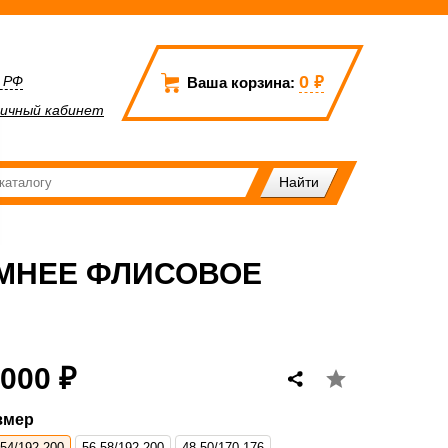
0
₽
а РФ
Ваша корзина:
ичный кабинет
ИМНЕЕ ФЛИСОВОЕ
 000 ₽
змер
-54/192-200
56-58/192-200
48-50/170-176