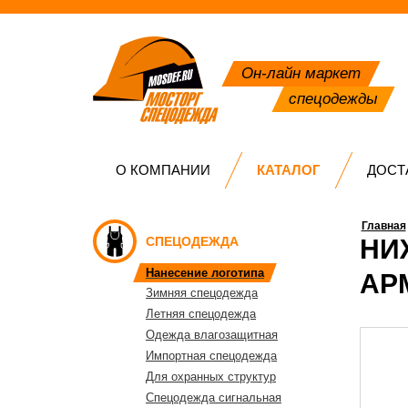
Он-лайн маркет
спецодежды
О КОМПАНИИ
КАТАЛОГ
ДОСТ
Главная
СПЕЦОДЕЖДА
НИ
Нанесение логотипа
АР
Зимняя спецодежда
Летняя спецодежда
Одежда влагозащитная
Импортная спецодежда
Для охранных структур
Спецодежда сигнальная