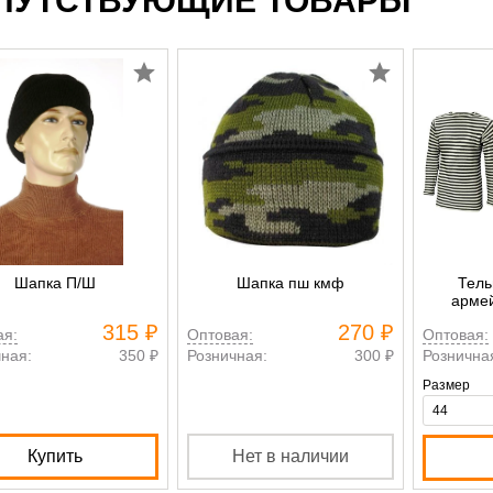
ПУТСТВУЮЩИЕ ТОВАРЫ
Шапка П/Ш
Шапка пш кмф
Тель
арме
морска
315 ₽
270 ₽
ая:
Оптовая:
Оптовая:
ная:
350 ₽
Розничная:
300 ₽
Рознична
Размер
Купить
Нет в наличии