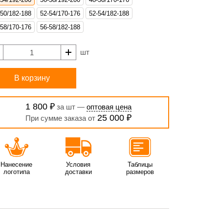
-50/182-188
52-54/170-176
52-54/182-188
-58/170-176
56-58/182-188
шт
В корзину
1 800 ₽
за шт —
оптовая цена
25 000 ₽
При сумме заказа от
Нанесение
Условия
Таблицы
логотипа
доставки
размеров