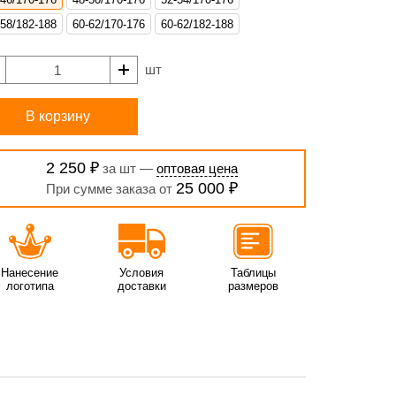
-58/182-188
60-62/170-176
60-62/182-188
шт
В корзину
2 250 ₽
за шт —
оптовая цена
25 000 ₽
При сумме заказа от
Нанесение
Условия
Таблицы
логотипа
доставки
размеров