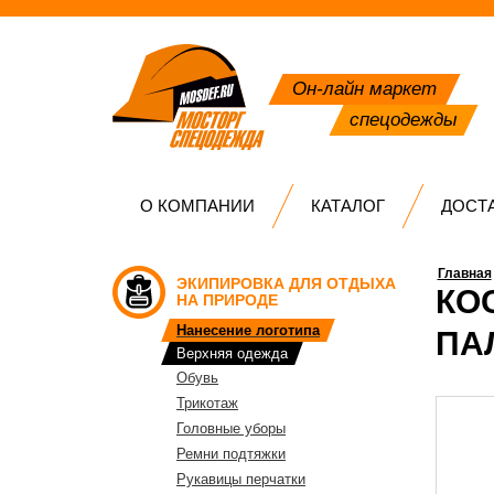
Он-лайн маркет
спецодежды
О КОМПАНИИ
КАТАЛОГ
ДОСТ
Главная
ЭКИПИРОВКА ДЛЯ ОТДЫХА
КО
НА ПРИРОДЕ
Нанесение логотипа
ПА
Верхняя одежда
Обувь
Трикотаж
Головные уборы
Ремни подтяжки
Рукавицы перчатки