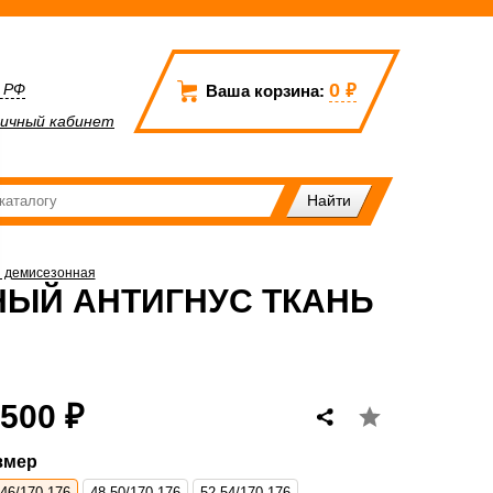
0
₽
а РФ
Ваша корзина:
ичный кабинет
и демисезонная
ЫЙ АНТИГНУС ТКАНЬ
 500 ₽
змер
-46/170-176
48-50/170-176
52-54/170-176