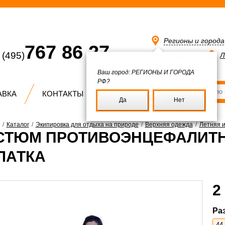
Регионы и город
767 86 27
(495)
Избранное
Л
Ваш город:
РЕГИОНЫ И ГОРОДА
РФ?
АВКА
КОНТАКТЫ
Да
Нет
/
Каталог
/
Экипировка для отдыха на природе
/
Верхняя одежда
/
Летняя 
СТЮМ ПРОТИВОЭНЦЕФАЛИТН
ЛАТКА
2
Ра
44