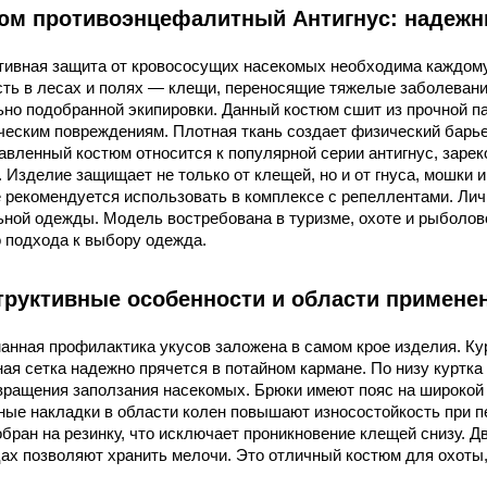
юм противоэнцефалитный Антигнус: надежн
ивная защита от кровососущих насекомых необходима каждому, 
сть в лесах и полях — клещи, переносящие тяжелые заболеван
но подобранной экипировки. Данный костюм сшит из прочной пал
ческим повреждениям. Плотная ткань создает физический барь
авленный костюм относится к популярной серии антигнус, заре
 Изделие защищает не только от клещей, но и от гнуса, мошки 
 рекомендуется использовать в комплексе с репеллентами. Лич
ьной одежды. Модель востребована в туризме, охоте и рыболо
 подхода к выбору одежда.
труктивные особенности и области примене
нная профилактика укусов заложена в самом крое изделия. Ку
ая сетка надежно прячется в потайном кармане. По низу куртк
вращения заползания насекомых. Брюки имеют пояс на широкой 
ные накладки в области колен повышают износостойкость при п
бран на резинку, что исключает проникновение клещей снизу. Д
ах позволяют хранить мелочи. Это отличный костюм для охоты,