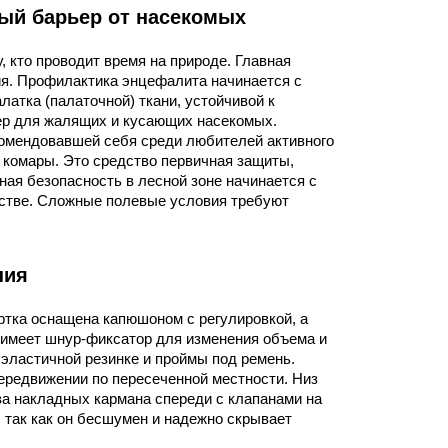
ый барьер от насекомых
кто проводит время на природе. Главная
ия. Профилактика энцефалита начинается с
атка (палаточной) ткани, устойчивой к
ер для жалящих и кусающих насекомых.
комендовавшей себя среди любителей активного
и комары. Это средство первичная защиты,
ная безопасность в лесной зоне начинается с
встве. Сложные полевые условия требуют
ния
ртка оснащена капюшоном с регулировкой, а
а имеет шнур-фиксатор для изменения объема и
эластичной резинке и проймы под ремень.
ередвижении по пересеченной местности. Низ
ва накладных кармана спереди с клапанами на
 так как он бесшумен и надежно скрывает