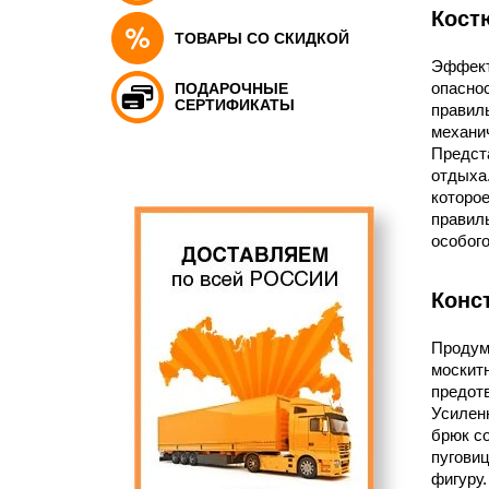
Кост
ТОВАРЫ СО СКИДКОЙ
Эффект
опасно
ПОДАРОЧНЫЕ
СЕРТИФИКАТЫ
правиль
механи
Предст
отдыха.
которое
правил
особого
Конс
Продума
москитн
предот
Усилен
брюк со
пуговиц
фигуру.